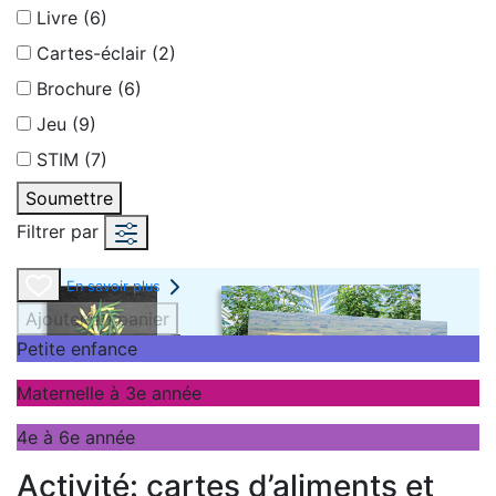
Livre (6)
Cartes-éclair (2)
Brochure (6)
Jeu (9)
STIM (7)
Soumettre
Filtrer par
En savoir plus
Ajouter au panier
Petite enfance
Maternelle à 3e année
4e à 6e année
Activité: cartes d’aliments et